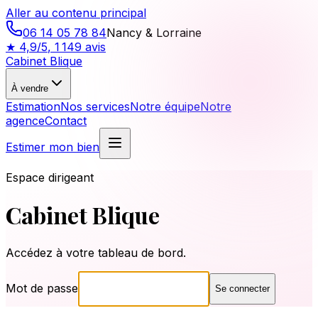
Aller au contenu principal
06 14 05 78 84
Nancy & Lorraine
★
4,9/5
,
1 149
avis
Cabinet Blique
À vendre
Estimation
Nos services
Notre équipe
Notre
agence
Contact
Estimer mon bien
Espace dirigeant
Cabinet Blique
Accédez à votre tableau de bord.
Mot de passe
Se connecter