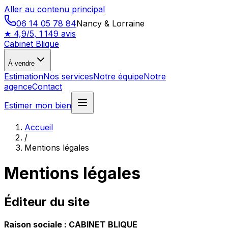
Aller au contenu principal
06 14 05 78 84
Nancy & Lorraine
★
4,9/5
,
1 149
avis
Cabinet Blique
À vendre
Estimation
Nos services
Notre équipe
Notre
agence
Contact
Estimer mon bien
Accueil
/
Mentions légales
Mentions légales
Éditeur du site
Raison sociale : CABINET BLIQUE